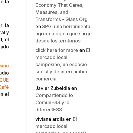
e la
Economy That Cares,
Measures, and
Transforms - Gians Org
r la
en
SPG: una herramienta
al y
agroecológica que surge
, el
desde los territorios
jido
click here for more
en
El
mercado local
campesino, un espacio
sino
social y de intercambio
udio
comercial
OQUE
Café
Javier Zubeldia
en
n el
Compartiendo lo
ComunESS y lo
diferentESS
viviana ardila
en
El
mercado local