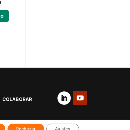
e.
COLABORAR
© Red Comparte
Rechazar
Ajustes