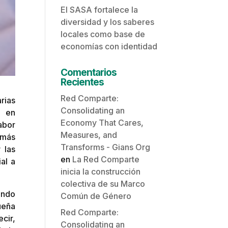
El SASA fortalece la
diversidad y los saberes
locales como base de
economías con identidad
Comentarios
Recientes
Red Comparte:
rias
Consolidating an
, en
Economy That Cares,
abor
Measures, and
 más
Transforms - Gians Org
 las
en
La Red Comparte
ial a
inicia la construcción
colectiva de su Marco
endo
Común de Género
ueña
Red Comparte:
cir,
Consolidating an