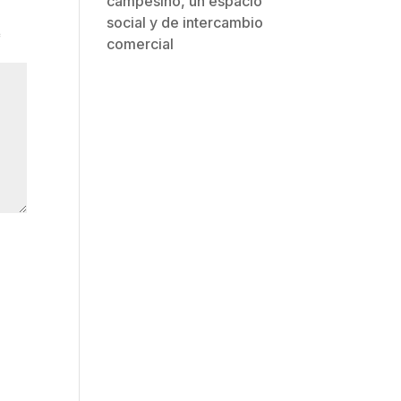
campesino, un espacio
social y de intercambio
*
comercial