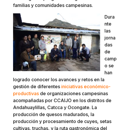
familias y comunidades campesinas.
Dura
nte
las
jorna
das
de
camp
o se
han
logrado conocer los avances y retos en la
gestión de diferentes
iniciativas económico-
productivas
de organizaciones campesinas
acompañadas por CCAIJO en los distritos de
Andahuaylillas, Catcca y Ocongate. La
producción de quesos madurados, la
producción y procesamiento de cuyes, setas
cultivas, truchas, y la ruta gastronómica del