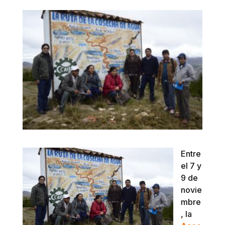
Entre
el 7 y
9 de
novie
mbre
, la