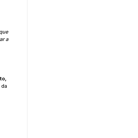
 que
ar a
to,
a da