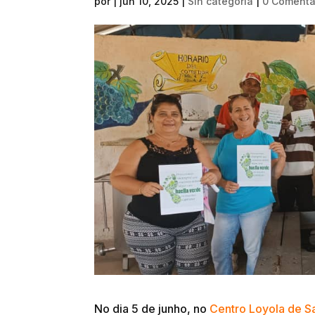
por
|
jun 10, 2025
|
Sin categoría
|
0 Comentá
No dia 5 de junho, no
Centro Loyola de S