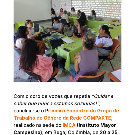
Com o coro de vozes que repetia
“Cuidar e
saber que nunca estamos sozinhas!”
,
concluiu-se o
P
rimeiro Encontro do Grupo de
Trabalho de Gênero da Rede COMPARTE
,
realizado na sede do
IMCA
(Instituto Mayor
Campesino)
, em Buga, Colômbia, de
20 a 25