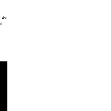
r de
ir