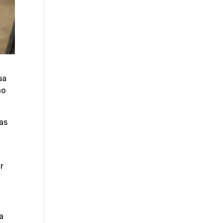
ua
mo
as
r
a