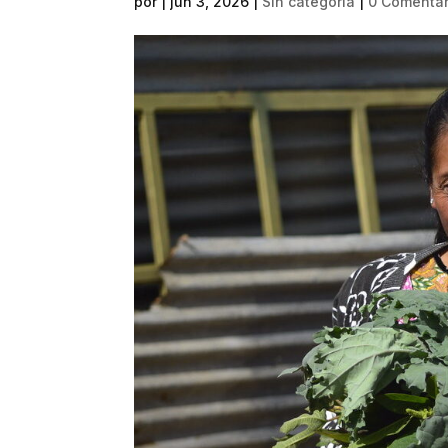
por
|
jun 3, 2026
|
Sin categoría
|
0 Comentár