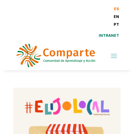
ES
EN
PT
INTRANET